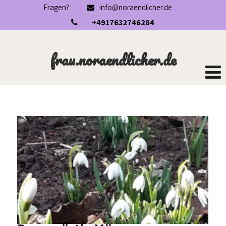
Fragen?
info@noraendlicher.de
+4917632746284
frau.noraendlicher.de