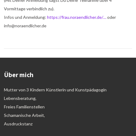
(Mit Deiner Anmeldung sagst Du Deine Teilnahme über 4
Vormittage verbindlich zu).
Infos und Anmeldung:
https://frau.noraendlicher.de/…
oder
info@noraendlicher.de
Über mich
Mutter von 3 Kindern Künstlerin und Kunstpädagogin
Lebensberatung,
Freies Familienstellen
Schamanische Arbeit,
Ausdruckstanz